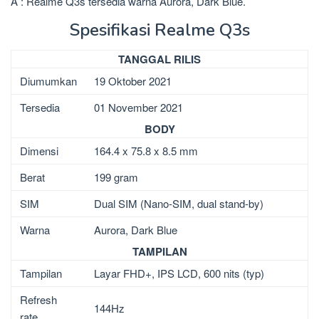
A : Realme Q3s tersedia warna Aurora, Dark Blue.
Spesifikasi Realme Q3s
TANGGAL RILIS
Diumumkan
19 Oktober 2021
Tersedia
01 November 2021
BODY
Dimensi
164.4 x 75.8 x 8.5 mm
Berat
199 gram
SIM
Dual SIM (Nano-SIM, dual stand-by)
Warna
Aurora, Dark Blue
TAMPILAN
Tampilan
Layar FHD+, IPS LCD, 600 nits (typ)
Refresh
144Hz
rate