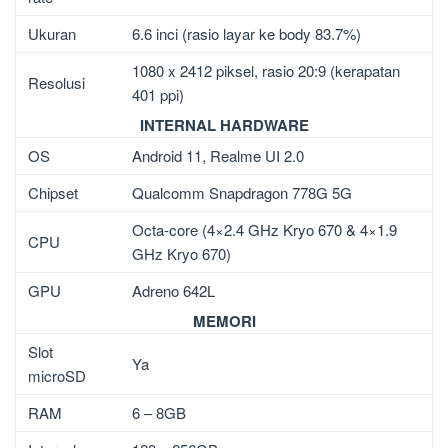
Ukuran
6.6 inci (rasio layar ke body 83.7%)
1080 x 2412 piksel, rasio 20:9 (kerapatan
Resolusi
401 ppi)
INTERNAL HARDWARE
OS
Android 11, Realme UI 2.0
Chipset
Qualcomm Snapdragon 778G 5G
Octa-core (4×2.4 GHz Kryo 670 & 4×1.9
CPU
GHz Kryo 670)
GPU
Adreno 642L
MEMORI
Slot
Ya
microSD
RAM
6 – 8GB