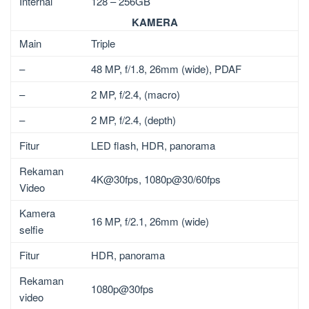
Internal
128 – 256GB
KAMERA
Main
Triple
–
48 MP, f/1.8, 26mm (wide), PDAF
–
2 MP, f/2.4, (macro)
–
2 MP, f/2.4, (depth)
Fitur
LED flash, HDR, panorama
Rekaman
4K@30fps, 1080p@30/60fps
Video
Kamera
16 MP, f/2.1, 26mm (wide)
selfie
Fitur
HDR, panorama
Rekaman
1080p@30fps
video