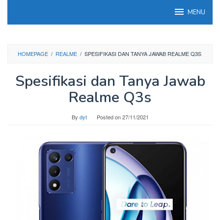
Skip
MENU
to
content
HOMEPAGE
/
REALME
/
SPESIFIKASI DAN TANYA JAWAB REALME Q3S
Spesifikasi dan Tanya Jawab
Realme Q3s
By
dyt
Posted on
27/11/2021