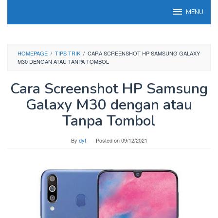
Skip
MENU
to
content
HOMEPAGE
/
TIPS TRIK
/
CARA SCREENSHOT HP SAMSUNG GALAXY
M30 DENGAN ATAU TANPA TOMBOL
Cara Screenshot HP Samsung
Galaxy M30 dengan atau
Tanpa Tombol
By
dyt
Posted on
09/12/2021