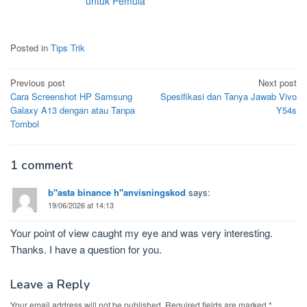
untuk Pemula
Posted in
Tips Trik
Post
Previous post
Next post
Cara Screenshot HP Samsung
Spesifikasi dan Tanya Jawab Vivo
navigation
Galaxy A13 dengan atau Tanpa
Y54s
Tombol
1 comment
b"asta binance h"anvisningskod
says:
19/06/2026 at 14:13
Your point of view caught my eye and was very interesting.
Thanks. I have a question for you.
Leave a Reply
Your email address will not be published.
Required fields are marked
*