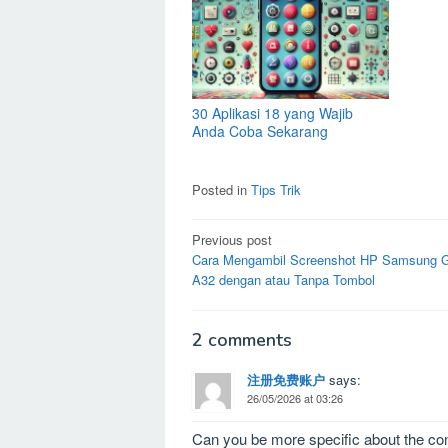
30 Aplikasi 18 yang Wajib
Anda Coba Sekarang
Posted in
Tips Trik
Post
Previous post
Cara Mengambil Screenshot HP Samsung 
navigation
A32 dengan atau Tanpa Tombol
2 comments
注册免费账户
says:
26/05/2026 at 03:26
Can you be more specific about the conte