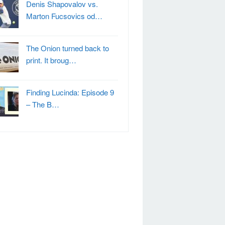
Denis Shapovalov vs.
Marton Fucsovics od…
The Onion turned back to
print. It broug…
Finding Lucinda: Episode 9
– The B…