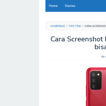
Skip
Home
Stories
to
content
HOMEPAGE
/
TIPS TRIK
/
CARA SCREENSH
Cara Screenshot
bis
By