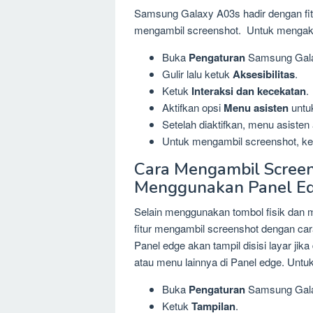
Samsung Galaxy A03s hadir dengan fitu
mengambil screenshot. Untuk mengakt
Buka
Pengaturan
Samsung Gala
Gulir lalu ketuk
Aksesibilitas
.
Ketuk
Interaksi dan kecekatan
.
Aktifkan opsi
Menu asisten
untu
Setelah diaktifkan, menu asisten a
Untuk mengambil screenshot, ket
Cara Mengambil Screen
Menggunakan Panel E
Selain menggunakan tombol fisik dan
fitur mengambil screenshot dengan cara
Panel edge akan tampil disisi layar j
atau menu lainnya di Panel edge. Untuk
Buka
Pengaturan
Samsung Gala
Ketuk
Tampilan
.