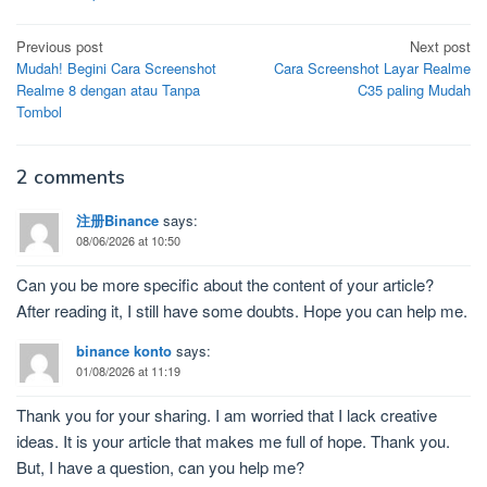
Post
Previous post
Next post
Mudah! Begini Cara Screenshot
Cara Screenshot Layar Realme
navigation
Realme 8 dengan atau Tanpa
C35 paling Mudah
Tombol
2 comments
注册Binance
says:
08/06/2026 at 10:50
Can you be more specific about the content of your article?
After reading it, I still have some doubts. Hope you can help me.
binance konto
says:
01/08/2026 at 11:19
Thank you for your sharing. I am worried that I lack creative
ideas. It is your article that makes me full of hope. Thank you.
But, I have a question, can you help me?