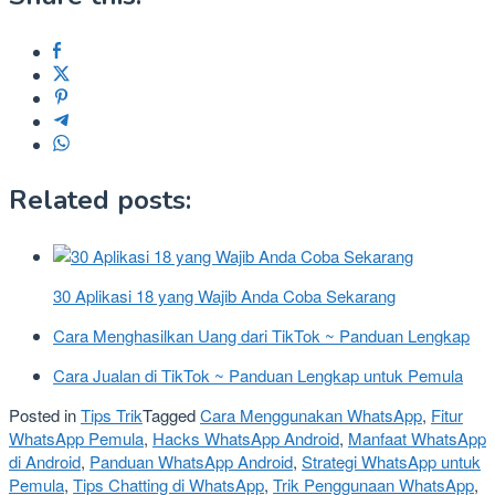
Related posts:
30 Aplikasi 18 yang Wajib Anda Coba Sekarang
Cara Menghasilkan Uang dari TikTok ~ Panduan Lengkap
Cara Jualan di TikTok ~ Panduan Lengkap untuk Pemula
Posted in
Tips Trik
Tagged
Cara Menggunakan WhatsApp
,
Fitur
WhatsApp Pemula
,
Hacks WhatsApp Android
,
Manfaat WhatsApp
di Android
,
Panduan WhatsApp Android
,
Strategi WhatsApp untuk
Pemula
,
Tips Chatting di WhatsApp
,
Trik Penggunaan WhatsApp
,