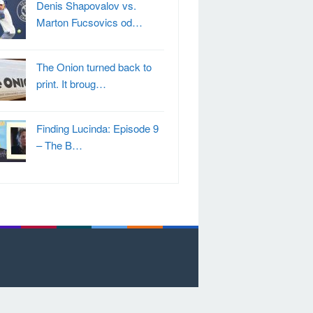
Denis Shapovalov vs.
Marton Fucsovics od…
The Onion turned back to
print. It broug…
Finding Lucinda: Episode 9
– The B…