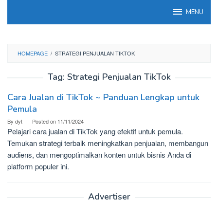
Skip
MENU
to
content
HOMEPAGE
/
STRATEGI PENJUALAN TIKTOK
Tag:
Strategi Penjualan TikTok
Cara Jualan di TikTok ~ Panduan Lengkap untuk
Pemula
By
dyt
Posted on
11/11/2024
Pelajari cara jualan di TikTok yang efektif untuk pemula.
Temukan strategi terbaik meningkatkan penjualan, membangun
audiens, dan mengoptimalkan konten untuk bisnis Anda di
platform populer ini.
Advertiser