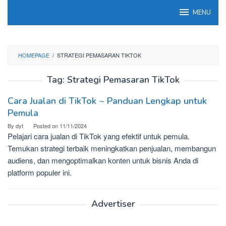
Skip
MENU
to
content
HOMEPAGE
/
STRATEGI PEMASARAN TIKTOK
Tag:
Strategi Pemasaran TikTok
Cara Jualan di TikTok ~ Panduan Lengkap untuk
Pemula
By
dyt
Posted on
11/11/2024
Pelajari cara jualan di TikTok yang efektif untuk pemula.
Temukan strategi terbaik meningkatkan penjualan, membangun
audiens, dan mengoptimalkan konten untuk bisnis Anda di
platform populer ini.
Advertiser