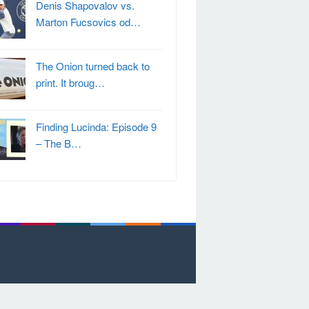
Denis Shapovalov vs.
Marton Fucsovics od…
The Onion turned back to
print. It broug…
Finding Lucinda: Episode 9
– The B…