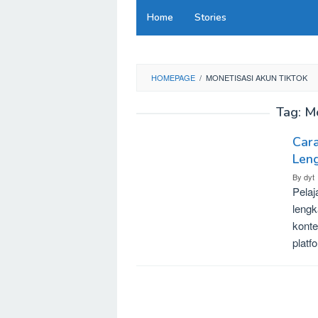
Skip
Home
Stories
to
content
HOMEPAGE
/
MONETISASI AKUN TIKTOK
Tag:
Mo
Car
Len
By
dyt
Pelaj
lengk
konte
platf