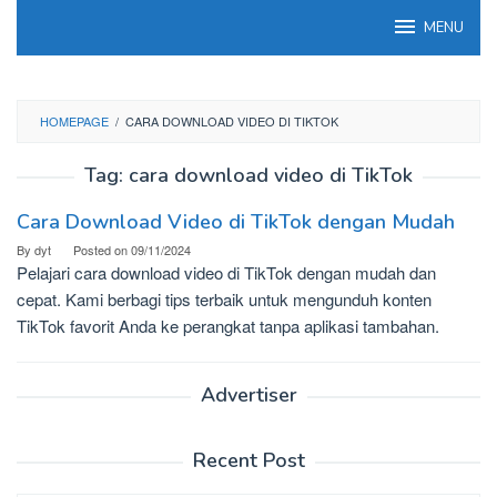
Skip
MENU
to
content
HOMEPAGE
/
CARA DOWNLOAD VIDEO DI TIKTOK
Tag:
cara download video di TikTok
Cara Download Video di TikTok dengan Mudah
By
dyt
Posted on
09/11/2024
Pelajari cara download video di TikTok dengan mudah dan
cepat. Kami berbagi tips terbaik untuk mengunduh konten
TikTok favorit Anda ke perangkat tanpa aplikasi tambahan.
Advertiser
Recent Post