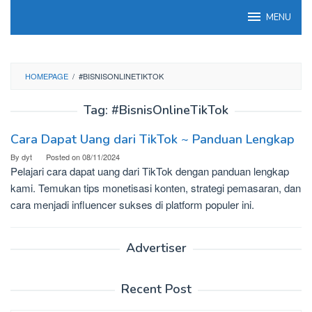
Skip
MENU
to
content
HOMEPAGE
/
#BISNISONLINETIKTOK
Tag:
#BisnisOnlineTikTok
Cara Dapat Uang dari TikTok ~ Panduan Lengkap
By
dyt
Posted on
08/11/2024
Pelajari cara dapat uang dari TikTok dengan panduan lengkap
kami. Temukan tips monetisasi konten, strategi pemasaran, dan
cara menjadi influencer sukses di platform populer ini.
Advertiser
Recent Post