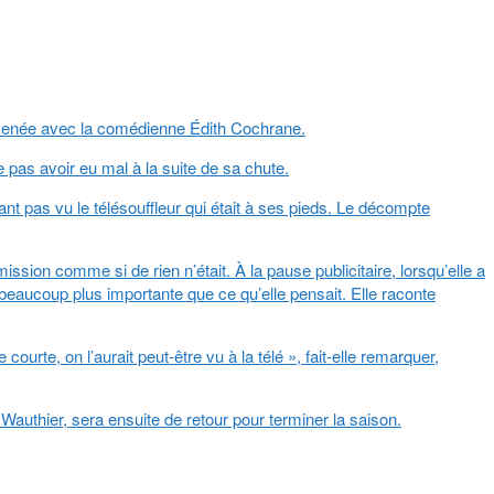
a menée avec la comédienne Édith Cochrane.
e pas avoir eu mal à la suite de sa chute.
yant pas vu le télésouffleur qui était à ses pieds. Le décompte
ssion comme si de rien n’était. À la pause publicitaire, lorsqu’elle a
beaucoup plus importante que ce qu’elle pensait. Elle raconte
urte, on l’aurait peut-être vu à la télé », fait-elle remarquer,
authier, sera ensuite de retour pour terminer la saison.