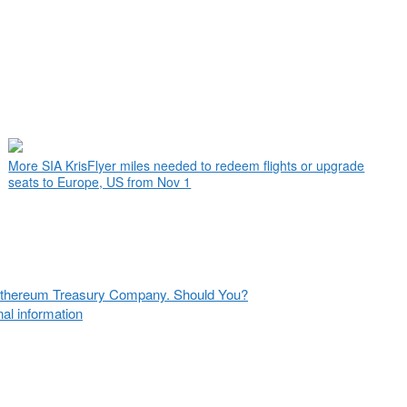
More SIA KrisFlyer miles needed to redeem flights or upgrade
seats to Europe, US from Nov 1
 Ethereum Treasury Company. Should You?
nal information