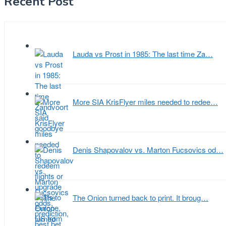
Recent Post
Lauda vs Prost in 1985: The last time Za…
More SIA KrisFlyer miles needed to redee…
Denis Shapovalov vs. Marton Fucsovics od…
The Onion turned back to print. It broug…