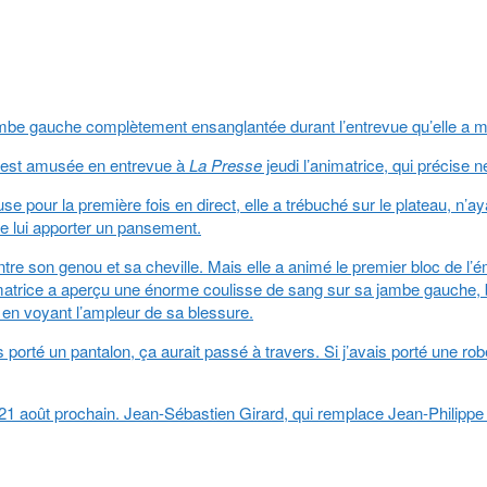
 jambe gauche complètement ensanglantée durant l’entrevue qu’elle 
 s’est amusée en entrevue à
La Presse
jeudi l’animatrice, qui précise n
se pour la première fois en direct, elle a trébuché sur le plateau, n’a
 de lui apporter un pansement.
re son genou et sa cheville. Mais elle a animé le premier bloc de l’émi
nimatrice a aperçu une énorme coulisse de sang sur sa jambe gauche, 
se en voyant l’ampleur de sa blessure.
té un pantalon, ça aurait passé à travers. Si j’avais porté une robe co
21 août prochain. Jean-Sébastien Girard, qui remplace Jean-Philippe W