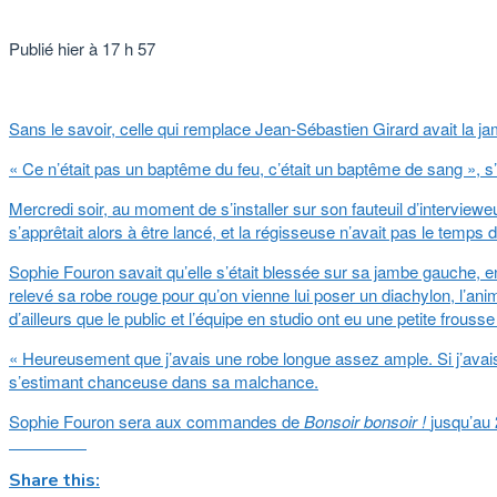
Publié hier à 17 h 57
Sans le savoir, celle qui remplace Jean-Sébastien Girard avait la
« Ce n’était pas un baptême du feu, c’était un baptême de sang »,
Mercredi soir, au moment de s’installer sur son fauteuil d’intervieweu
s’apprêtait alors à être lancé, et la régisseuse n’avait pas le temps
Sophie Fouron savait qu’elle s’était blessée sur sa jambe gauche, ent
relevé sa robe rouge pour qu’on vienne lui poser un diachylon, l’a
d’ailleurs que le public et l’équipe en studio ont eu une petite frous
« Heureusement que j’avais une robe longue assez ample. Si j’avais por
s’estimant chanceuse dans sa malchance.
Sophie Fouron sera aux commandes de
Bonsoir bonsoir !
jusqu’au 
Share this: