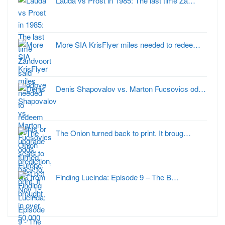
Lauda vs Prost in 1985: The last time Za…
More SIA KrisFlyer miles needed to redee…
Denis Shapovalov vs. Marton Fucsovics od…
The Onion turned back to print. It broug…
Finding Lucinda: Episode 9 – The B…