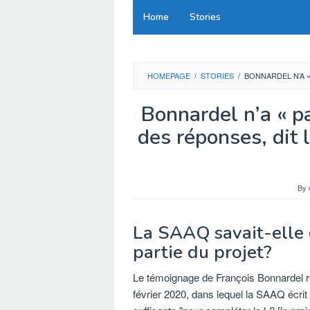
Skip
Home
Stories
to
content
HOMEPAGE
/
STORIES
/
BONNARDEL N’A «
Bonnardel n’a « pa
des réponses, dit 
By
La SAAQ savait-elle q
partie du projet?
Le témoignage de François Bonnardel re
février 2020, dans lequel la SAAQ écrit