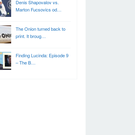
Denis Shapovalov vs.
Marton Fucsovics od…
The Onion turned back to
print. It broug…
Finding Lucinda: Episode 9
– The B…