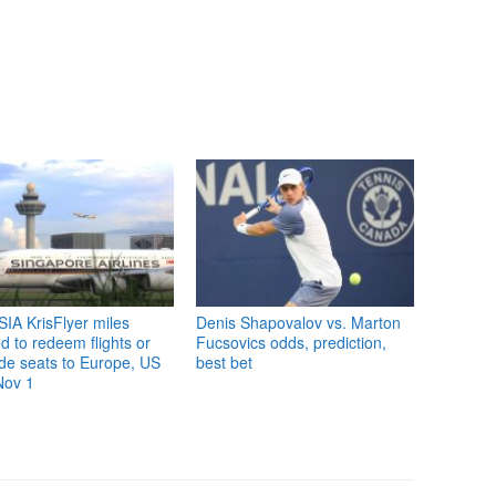
IA KrisFlyer miles
Denis Shapovalov vs. Marton
 to redeem flights or
Fucsovics odds, prediction,
de seats to Europe, US
best bet
Nov 1