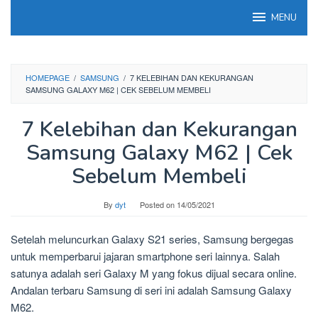
Skip
MENU
to
content
HOMEPAGE
/
SAMSUNG
/
7 KELEBIHAN DAN KEKURANGAN
SAMSUNG GALAXY M62 | CEK SEBELUM MEMBELI
7 Kelebihan dan Kekurangan
Samsung Galaxy M62 | Cek
Sebelum Membeli
By
dyt
Posted on
14/05/2021
Setelah meluncurkan Galaxy S21 series, Samsung bergegas
untuk memperbarui jajaran smartphone seri lainnya. Salah
satunya adalah seri Galaxy M yang fokus dijual secara online.
Andalan terbaru Samsung di seri ini adalah Samsung Galaxy
M62.